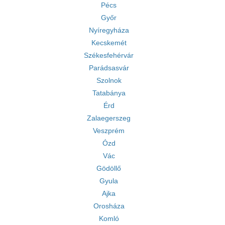
Pécs
Győr
Nyíregyháza
Kecskemét
Székesfehérvár
Parádsasvár
Szolnok
Tatabánya
Érd
Zalaegerszeg
Veszprém
Ózd
Vác
Gödöllő
Gyula
Ajka
Orosháza
Komló