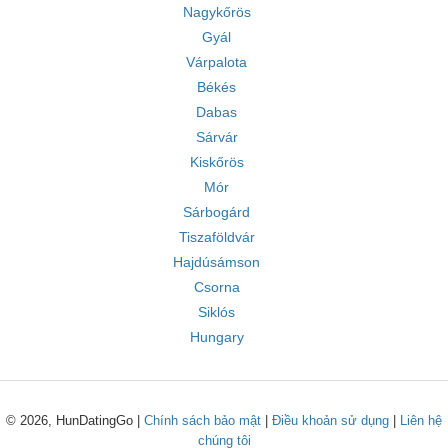
Nagykőrös
Gyál
Várpalota
Békés
Dabas
Sárvár
Kiskőrös
Mór
Sárbogárd
Tiszaföldvár
Hajdúsámson
Csorna
Siklós
Hungary
© 2026, HunDatingGo |
Chính sách bảo mật
|
Điều khoản sử dụng
|
Liên hệ
chúng tôi