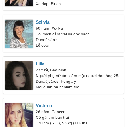
Xe đạp, Blues
Szilvia
60 năm, Xử Nữ
Tôi thích cắm trại và đọc sách
Dunaújváros
Lễ cưới
Lilla
23 tuổi, Bảo bình
Người phụ nữ tìm kiếm một người đàn ông 25-
30
Dunaújváros, Hungary
Mối quan hệ nghiêm túc
Victoria
26 năm, Cancer
Cô gái tìm bạn trai
170 cm (5'7"), 53 kg (116 lbs)