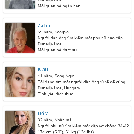
phụ nữ thanh lịch
Dunaújváros
Mối quan hệ ngắn hạn
Zalan
55 năm, Scorpio
Người đàn ông tìm kiếm một phụ nữ cao cấp
Dunaújváros
Mối quan hệ thực sự
Klau
41 năm, Song Ngư
Tôi đang tìm một người đàn ông tử tế để cùng
nhau đi du lịch
Dunaújváros, Hungary
Tình yêu đích thực
Dóra
32 năm, Nhân mã
Người phụ nữ tìm kiếm một cặp vợ chồng 34-42
174 cm (5'9"), 61 kg (134 lbs)