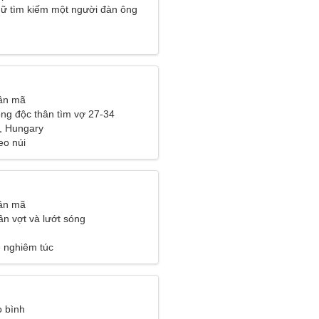
ữ tìm kiếm một người đàn ông
ân mã
ng độc thân tìm vợ 27-34
, Hungary
eo núi
ân mã
ần vợt và lướt sóng
 nghiêm túc
 bình