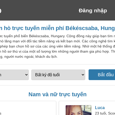
Đăng nhập
n hò trực tuyến miễn phí Békéscsaba, Hung
rực tuyến phổ biến Békéscsaba, Hungary. Cộng đồng này giúp bạn tìm
 lãng mạn với đối tác tiềm năng và kết bạn mới. Các công nghệ tìm k
phép bạn chọn hồ sơ của các ứng viên tiềm năng. Nhờ một hệ thống độc
 hồ sơ thú vị của một số lượng lớn những người tham gia phù hợp. T
, người nước ngoài, khách du lịch.
Nam và nữ trực tuyến
Luca
s
23 tuổi, Sco