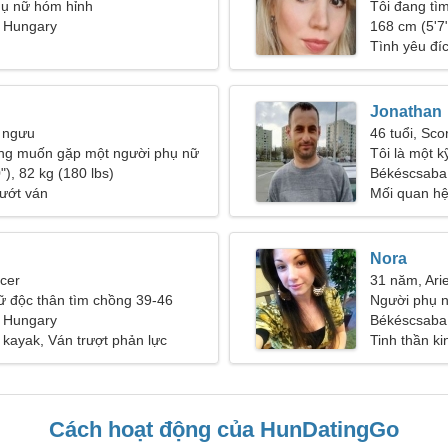
hụ nữ hóm hỉnh
Tôi đang tì
 Hungary
cắm trại
168 cm (5'7"
Tình yêu đí
Jonathan
 ngưu
46 tuổi, Sco
ng muốn gặp một người phụ nữ
Tôi là một k
"), 82 kg (180 lbs)
đẹp
Békéscsaba
ướt ván
Mối quan h
Nora
cer
31 năm, Ari
ữ độc thân tìm chồng 39-46
Người phụ n
 Hungary
Békéscsaba
kayak, Ván trượt phản lực
Tinh thần k
Cách hoạt động của HunDatingGo