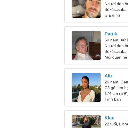
Người đàn ô
21-29
Békéscsaba,
Gia đình
Patrik
60 năm, Xử
Người đàn ô
Békéscsaba
Mối quan hệ
Aliz
26 năm, Gem
Cô gái tìm bạ
174 cm (5'9")
Tình bạn
Klau
22 tuổi, Libr