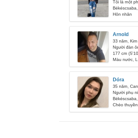
Tôi là một p
Békéscsaba,
Hôn nhân
Arnold
33 năm, Kim
Người đàn ô
177 cm (5'10
Màu nước, L
Dóra
35 năm, Can
Người phụ n
Békéscsaba,
Chèo thuyền 