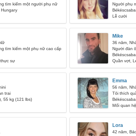
ng tìm kiếm một người phụ nữ
Người phụ n
 Hungary
Békéscsaba
Lễ cưới
Mike
 Nữ
36 năm, Nh
ng tìm kiếm một phụ nữ cao cấp
Người đàn ô
Békéscsaba
 thực sự
Quần vợt, L
Emma
ini
56 năm, Nh
n trai
Tôi thích qu
, 55 kg (121 lbs)
Békéscsaba
Mối quan hệ
Lora
a
42 năm, Bảo