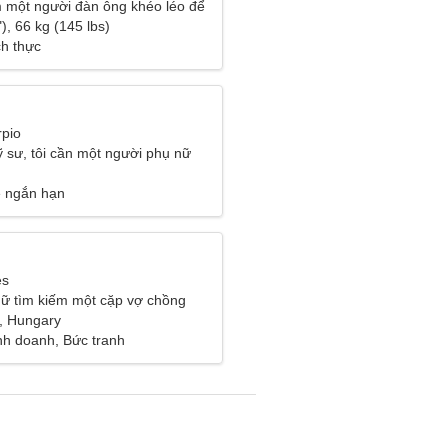
m một người đàn ông khéo léo để
), 66 kg (145 lbs)
ch thực
rpio
ỹ sư, tôi cần một người phụ nữ
ệ ngắn hạn
es
ữ tìm kiếm một cặp vợ chồng
, Hungary
inh doanh, Bức tranh