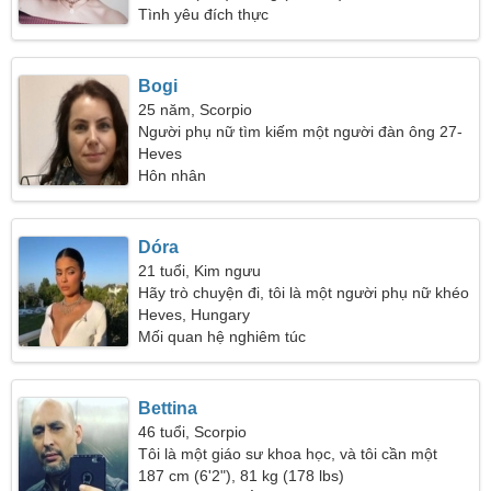
Tình yêu đích thực
Bogi
25 năm, Scorpio
Người phụ nữ tìm kiếm một người đàn ông 27-
37
Heves
Hôn nhân
Dóra
21 tuổi, Kim ngưu
Hãy trò chuyện đi, tôi là một người phụ nữ khéo
léo
Heves, Hungary
Mối quan hệ nghiêm túc
Bettina
46 tuổi, Scorpio
Tôi là một giáo sư khoa học, và tôi cần một
người phụ nữ đẹp
187 cm (6'2"), 81 kg (178 lbs)