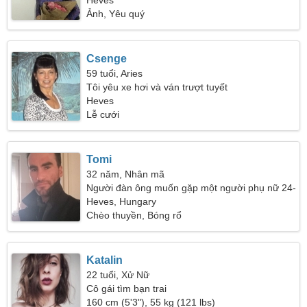
Heves
Ảnh, Yêu quý
Csenge
59 tuổi, Aries
Tôi yêu xe hơi và ván trượt tuyết
Heves
Lễ cưới
Tomi
32 năm, Nhân mã
Người đàn ông muốn gặp một người phụ nữ 24-
28
Heves, Hungary
Chèo thuyền, Bóng rổ
Katalin
22 tuổi, Xử Nữ
Cô gái tìm bạn trai
160 cm (5'3"), 55 kg (121 lbs)