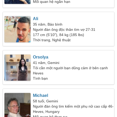
Mối quan hệ ngắn hạn
Ali
35 năm, Bảo bình
Người đàn ông độc thân tìm vợ 27-31
177 cm (5'10"), 84 kg (185 lbs)
Thời trang, Nghệ thuật
Orsolya
41 năm, Gemini
Tôi cần một người bạn dũng cảm ở bên cạnh
Heves
Tình bạn
Michael
58 tuổi, Gemini
Người đàn ông tìm kiếm một phụ nữ cao cấp 46-
54
Heves, Hungary
Mối quan hệ thực sự