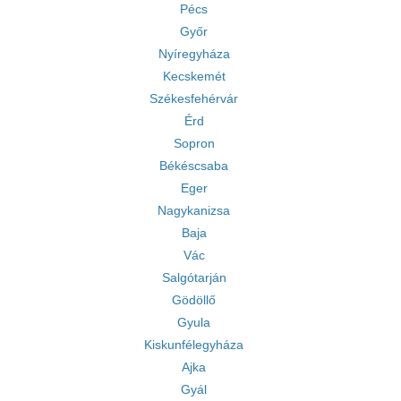
Pécs
Győr
Nyíregyháza
Kecskemét
Székesfehérvár
Érd
Sopron
Békéscsaba
Eger
Nagykanizsa
Baja
Vác
Salgótarján
Gödöllő
Gyula
Kiskunfélegyháza
Ajka
Gyál